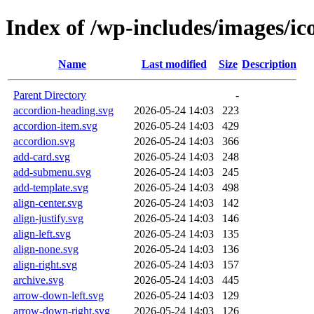
Index of /wp-includes/images/ic
Name
Last modified
Size
Description
Parent Directory
-
accordion-heading.svg
2026-05-24 14:03
223
accordion-item.svg
2026-05-24 14:03
429
accordion.svg
2026-05-24 14:03
366
add-card.svg
2026-05-24 14:03
248
add-submenu.svg
2026-05-24 14:03
245
add-template.svg
2026-05-24 14:03
498
align-center.svg
2026-05-24 14:03
142
align-justify.svg
2026-05-24 14:03
146
align-left.svg
2026-05-24 14:03
135
align-none.svg
2026-05-24 14:03
136
align-right.svg
2026-05-24 14:03
157
archive.svg
2026-05-24 14:03
445
arrow-down-left.svg
2026-05-24 14:03
129
arrow-down-right.svg
2026-05-24 14:03
126